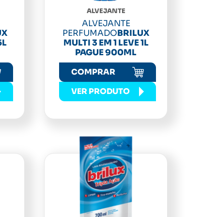
ALVEJANTE
ALVEJANTE
UX
PERFUMADO
BRILUX
5L
MULTI 3 EM 1 LEVE 1L
PAGUE 900ML
COMPRAR
VER PRODUTO