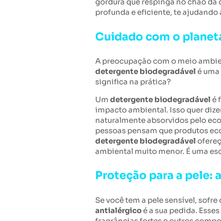
gordura que respinga no chão da
profunda e eficiente, te ajudando
Cuidado com o planet
A preocupação com o meio ambiente
detergente biodegradável
é uma 
significa na prática?
Um
detergente biodegradável
é 
impacto ambiental. Isso quer diz
naturalmente absorvidos pelo eco
pessoas pensam que produtos ecol
detergente biodegradável
ofereç
ambiental muito menor. É uma esco
Proteção para a pele: 
Se você tem a pele sensível, sofr
antialérgico
é a sua pedida. Esses
fragrâncias fortes e outros compo