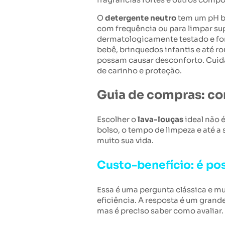
O
detergente neutro
tem um pH ba
com frequência ou para limpar su
dermatologicamente testado e for
bebê, brinquedos infantis e até r
possam causar desconforto. Cuidar
de carinho e proteção.
Guia de compras: co
Escolher o
lava-louças
ideal não 
bolso, o tempo de limpeza e até a
muito sua vida.
Custo-benefício: é po
Essa é uma pergunta clássica e m
eficiência. A resposta é um grand
mas é preciso saber como avaliar.