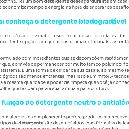
 cozinha. Ter um bom
detergente desengordurante
em casa 
 a economizar tempo e energia na hora de encarar os desafi
a: conheça o detergente biodegradável
 está cada vez mais presente em nosso dia a dia, e a limpe
excelente opção para quem busca uma rotina mais sustentáv
formulado com ingredientes que se decompõem rapidament
er que, ao invés de permanecer por muito tempo poluindo ri
ssistema. É uma forma de cuidar da sua casa e, ao mesmo t
ógicos são menos eficientes, mas isso é um mito! A tecnol
a a mesma qualidade e poder de limpeza que você já conh
lha que faz bem para a sua família e para o futuro.
a função do detergente neutro e antialé
e com alergias ou simplesmente prefere produtos mais suaves
 tipos de
detergente
são desenvolvidos com fórmulas delica
nentes que podem causar irritação ou reações alérgicas.