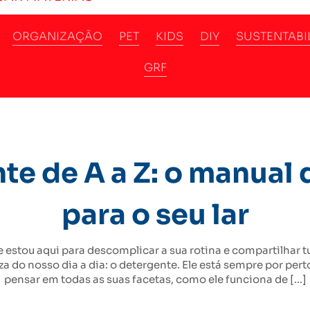
ORGANIZAÇÃO
PET
KIDS
DIY
SUSTENTABI
GRF
e de A a Z: o manual 
para o seu lar
x, e estou aqui para descomplicar a sua rotina e compartilhar 
a do nosso dia a dia: o detergente. Ele está sempre por pert
pensar em todas as suas facetas, como ele funciona de […]