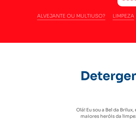
ALVEJANTE OU MULTIUSO?
LIMPEZA
Detergent
Olá! Eu sou a Bel da Brilu
maiores heróis da limpez