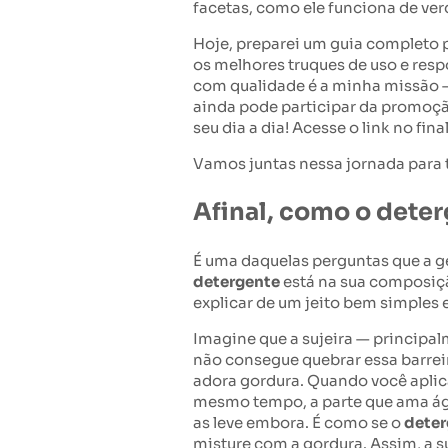
facetas, como ele funciona de ve
Hoje, preparei um guia completo 
os melhores truques de uso e respo
com qualidade é a minha missão — 
ainda pode participar da promoção 
seu dia a dia! Acesse o link no fin
Vamos juntas nessa jornada para 
Afinal, como o dete
É uma daquelas perguntas que a g
detergente
está na sua composiç
explicar de um jeito bem simples 
Imagine que a sujeira — principal
não consegue quebrar essa barreir
adora gordura. Quando você apli
mesmo tempo, a parte que ama água
as leve embora. É como se o
deter
misture com a gordura. Assim, a s