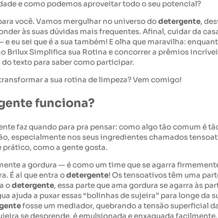
rdade e como podemos aproveitar todo o seu potencial?
para você. Vamos mergulhar no universo do
detergente
, de
nder às suas dúvidas mais frequentes. Afinal, cuidar da casa
e eu sei que é a sua também! E olha que maravilha: enquant
Brilux Simplifica sua Rotina e concorrer a prêmios incríveis
al do texto para saber como participar.
transformar a sua rotina de limpeza? Vem comigo!
rgente funciona?
ente faz quando para pra pensar: como algo tão comum é t
ão, especialmente nos seus ingredientes chamados tensoat
e prático, como a gente gosta.
mente a gordura — é como um time que se agarra firmemente 
a. É aí que entra o
detergente
! Os tensoativos têm uma part
ca o
detergente
, essa parte que ama gordura se agarra às part
 ajuda a puxar essas “bolinhas de sujeira” para longe da s
gente
fosse um mediador, quebrando a tensão superficial da 
ujeira se desprende, é emulsionada e enxaguada facilmente,