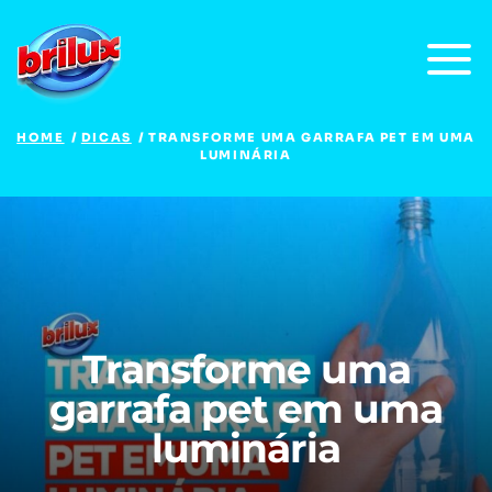
HOME
DICAS
TRANSFORME UMA GARRAFA PET EM UMA
LUMINÁRIA
Transforme uma
garrafa pet em uma
luminária