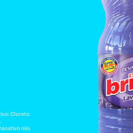
vo: Cloreto
.
soativo não