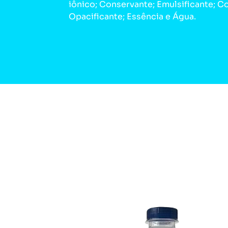
iônico; Conservante; Emulsificante; C
Opacificante; Essência e Água.