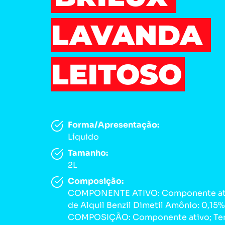
LAVANDA 
LEITOSO
Forma/Apresentação:
Líquido
Tamanho:
2L
Composição:
COMPONENTE ATIVO: Componente ati
de Alquil Benzil Dimetil Amônio: 0,15%
COMPOSIÇÃO: Componente ativo; Ten