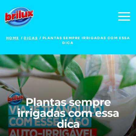
HOME
DICAS
PLANTAS SEMPRE IRRIGADAS COM ESSA
DICA
Plantas sempre
irrigadas com essa
dica